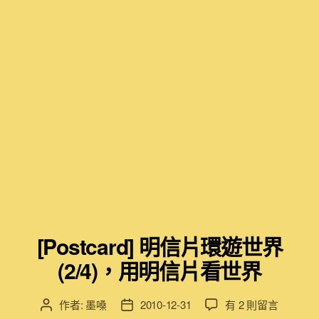
[Postcard] 明信片環遊世界
(2/4)，用明信片看世界
在
作者:
墨嗓
2010-12-31
有 2 則留言
文
文