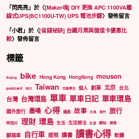
「
閃亮亮
」於〈
[Maker魂] DIY 更換 APC 1100VA離
線式UPS(BC1100U-TW) UPS 電池步驟
〉發佈留言
「
小君
」於〈
[省錢祕訣] 台鐵月票與儲值卡優惠比
較
〉發佈留言
標籤
bike
mouson
Hong Kong
HongKong
Beijing
Taiwan
北京
創業
台北
個人
postcard
SEO
交換學生
單車
單車日記
單車環島
台灣環島
台灣
心得
旅行
墨嗓
故事
國外旅行
攝影
文具
新竹
理財
環島
生活想法
生活
明信片
網站
美食
生涯
讀書心得
自行車
讀書
證照
腳踏車
軟體