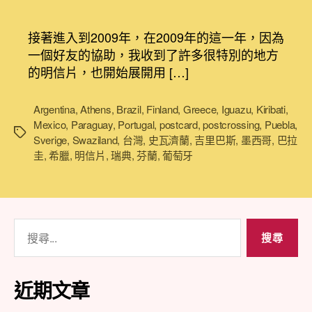
〈[Postcard]
章
章
明
作
發
信
者
佈
接著進入到2009年，在2009年的這一年，因為
片
日
一個好友的協助，我收到了許多很特別的地方
環
期
的明信片，也開始展開用 […]
遊
世
界
Argentina
,
Athens
,
Brazil
,
Finland
,
Greece
,
Iguazu
,
Kiribati
,
(2/4)，
Mexico
,
Paraguay
,
Portugal
,
postcard
,
postcrossing
,
Puebla
,
標
用
Sverige
,
Swaziland
,
台灣
,
史瓦濟蘭
,
吉里巴斯
,
墨西哥
,
巴拉
籤
明
圭
,
希臘
,
明信片
,
瑞典
,
芬蘭
,
葡萄牙
信
片
看
世
搜
界〉
尋
中
關
鍵
近期文章
字: