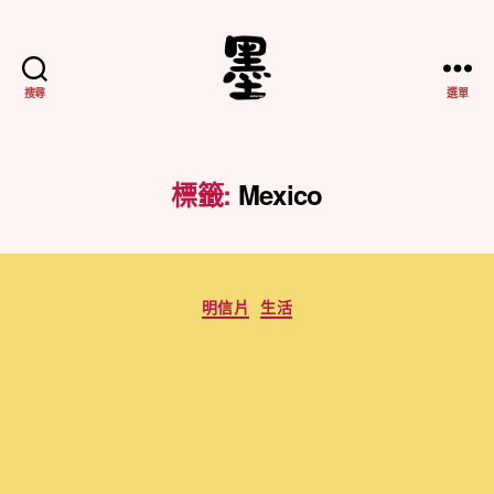
搜尋
選單
不
務
正
業
標籤:
Mexico
紀
實
分
明信片
生活
類