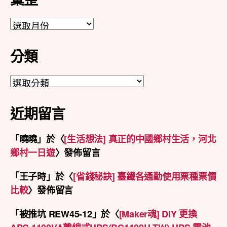
彙
整
分類
分
類
近期留言
「
曉曉
」於〈
[生活想法] 真正的中國鄉村生活，河北
鄉村一日遊
〉發佈留言
「
王子時
」於〈
[省錢秘訣] 臺鐵各通勤使用票種票價
比較
〉發佈留言
「
被推坑 REW45-12
」於〈
[Maker魂] DIY 更換