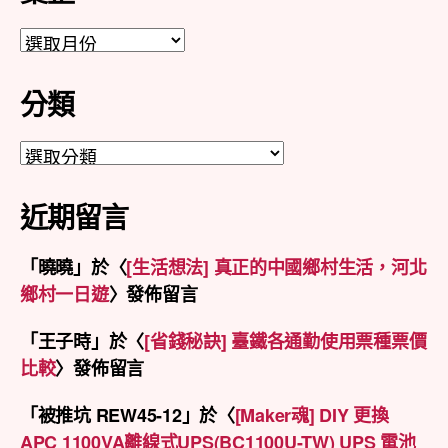
彙
整
分類
分
類
近期留言
「
曉曉
」於〈
[生活想法] 真正的中國鄉村生活，河北
鄉村一日遊
〉發佈留言
「
王子時
」於〈
[省錢秘訣] 臺鐵各通勤使用票種票價
比較
〉發佈留言
「
被推坑 REW45-12
」於〈
[Maker魂] DIY 更換
APC 1100VA離線式UPS(BC1100U-TW) UPS 電池