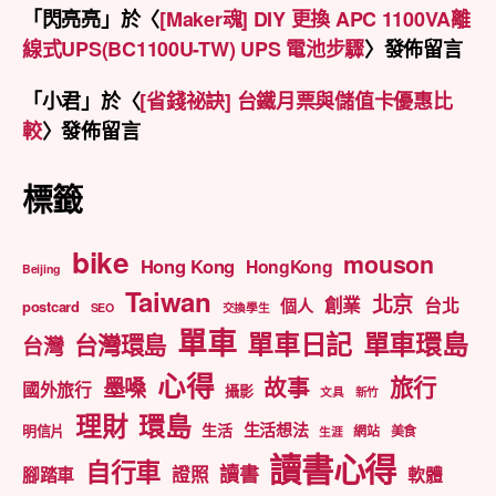
「
閃亮亮
」於〈
[Maker魂] DIY 更換 APC 1100VA離
線式UPS(BC1100U-TW) UPS 電池步驟
〉發佈留言
「
小君
」於〈
[省錢祕訣] 台鐵月票與儲值卡優惠比
較
〉發佈留言
標籤
bike
mouson
Hong Kong
HongKong
Beijing
Taiwan
北京
創業
台北
個人
postcard
SEO
交換學生
單車
單車日記
單車環島
台灣環島
台灣
心得
旅行
墨嗓
故事
國外旅行
攝影
文具
新竹
理財
環島
生活想法
生活
明信片
網站
美食
生涯
讀書心得
自行車
讀書
證照
腳踏車
軟體