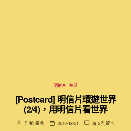
分
明信片
生活
類
[Postcard] 明信片環遊世界
(2/4)，用明信片看世界
在
作者:
墨嗓
2010-12-31
有 2 則留言
文
文
〈[Postcard]
章
章