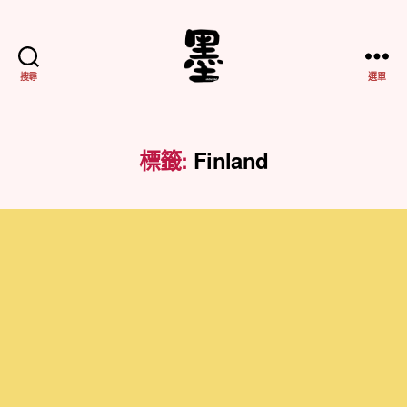
搜尋
選單
不
務
正
業
標籤:
Finland
紀
實