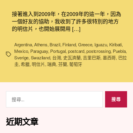
明
作
發
信
者
佈
接著進入到2009年，在2009年的這一年，因為
片
日
一個好友的協助，我收到了許多很特別的地方
環
期
的明信片，也開始展開用 […]
遊
世
界
Argentina
,
Athens
,
Brazil
,
Finland
,
Greece
,
Iguazu
,
Kiribati
,
(2/4)，
Mexico
,
Paraguay
,
Portugal
,
postcard
,
postcrossing
,
Puebla
,
標
用
Sverige
,
Swaziland
,
台灣
,
史瓦濟蘭
,
吉里巴斯
,
墨西哥
,
巴拉
籤
明
圭
,
希臘
,
明信片
,
瑞典
,
芬蘭
,
葡萄牙
信
片
看
世
搜
界〉
尋
中
關
鍵
近期文章
字: