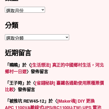
彙
整
分類
分
類
近期留言
「
曉曉
」於〈
[生活想法] 真正的中國鄉村生活，河北
鄉村一日遊
〉發佈留言
「
王子時
」於〈
[省錢秘訣] 臺鐵各通勤使用票種票價
比較
〉發佈留言
「
被推坑 REW45-12
」於〈
[Maker魂] DIY 更換
APC 1100VA離線式UPS(BC1100U-TW) UPS 電池