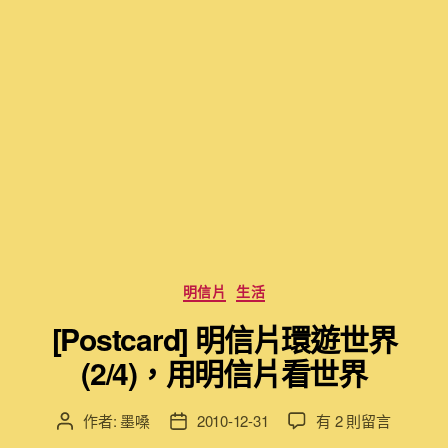
分
明信片
生活
類
[Postcard] 明信片環遊世界
(2/4)，用明信片看世界
在
作者:
墨嗓
2010-12-31
有 2 則留言
文
文
〈[Postcard]
章
章