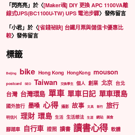
「
閃亮亮
」於〈
[Maker魂] DIY 更換 APC 1100VA離
線式UPS(BC1100U-TW) UPS 電池步驟
〉發佈留言
「
小君
」於〈
[省錢祕訣] 台鐵月票與儲值卡優惠比
較
〉發佈留言
標籤
bike
mouson
Hong Kong
HongKong
Beijing
Taiwan
北京
創業
台北
個人
postcard
SEO
交換學生
單車
單車日記
單車環島
台灣環島
台灣
心得
旅行
墨嗓
故事
國外旅行
攝影
文具
新竹
理財
環島
生活想法
生活
明信片
網站
美食
生涯
讀書心得
自行車
讀書
證照
腳踏車
軟體