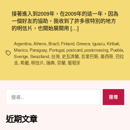
明
作
發
信
者
佈
接著進入到2009年，在2009年的這一年，因為
片
日
一個好友的協助，我收到了許多很特別的地方
環
期
的明信片，也開始展開用 […]
遊
世
界
Argentina
,
Athens
,
Brazil
,
Finland
,
Greece
,
Iguazu
,
Kiribati
,
(2/4)，
Mexico
,
Paraguay
,
Portugal
,
postcard
,
postcrossing
,
Puebla
,
標
用
Sverige
,
Swaziland
,
台灣
,
史瓦濟蘭
,
吉里巴斯
,
墨西哥
,
巴拉
籤
明
圭
,
希臘
,
明信片
,
瑞典
,
芬蘭
,
葡萄牙
信
片
看
世
搜
界〉
尋
中
關
鍵
近期文章
字: