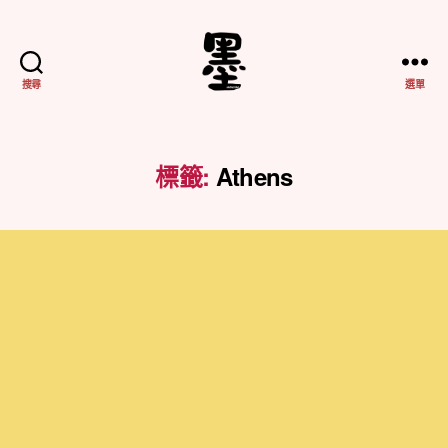
搜尋
選單
不
務
正
業
標籤:
Athens
紀
實