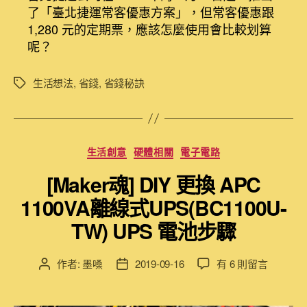
了「臺北捷運常客優惠方案」，但常客優惠跟
1,280 元的定期票，應該怎麼使用會比較划算
呢？
生活想法
,
省錢
,
省錢秘訣
標
籤
分
生活創意
硬體相關
電子電路
類
[Maker魂] DIY 更換 APC
1100VA離線式UPS(BC1100U-
TW) UPS 電池步驟
在
作者:
墨嗓
2019-09-16
有 6 則留言
文
文
〈[Maker
章
章
魂]
作
發