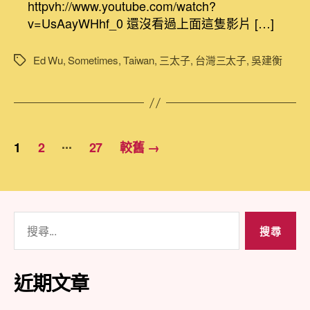
者
佈
httpvh://www.youtube.com/watch?
中
些
日
v=UsAayWHhf_0 還沒看過上面這隻影片 […]
隨
期
行
Ed Wu
,
Sometimes
,
Taiwan
,
三太子
,
台灣三太子
,
吳建衡
標
三
籤
太
子
的
日
文
子
...
1
2
27
較舊
→
01
章
事
出
分
有
因〉
頁
搜
中
尋
關
鍵
近期文章
字: