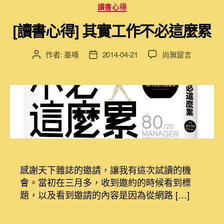
分
讀書心得
割
類
捨
[讀書心得] 其實工作不必這麼累
轉
型
勝
在
作者:
墨嗓
2014-04-21
尚無留言
文
文
出
〈[讀
章
章
的
書
作
發
策
心
者
佈
略〉
得]
日
中
其
期
實
工
作
不
必
感謝天下雜誌的邀請，讓我有這次試讀的機
這
會。當初在三月多，收到邀約的時候看到標
麼
題，以及看到邀請的內容是因為從網路 […]
累〉
中