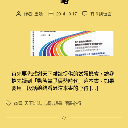
在
作者:
墨嗓
2014-10-17
有 6 則留言
文
文
〈[讀
章
章
書
作
發
心
者
佈
得]
日
動
期
態
競
爭
優
首先要先感謝天下雜誌提供的試讀機會，讓我
勢
搶先讀到「動態競爭優勢時代」這本書。如果
時
要用一段話總結看過這本書的心得 […]
代
在
跨
商管
,
天下雜誌
,
心得
,
讀書
,
讀書心得
標
界
籤
變
局
中