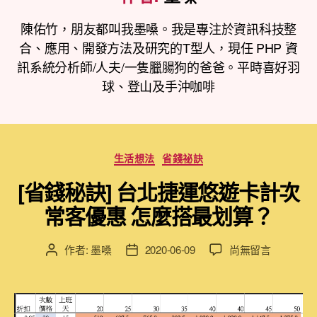
陳佑竹，朋友都叫我墨嗓。我是專注於資訊科技整
合、應用、開發方法及研究的T型人，現任 PHP 資
訊系統分析師/人夫/一隻臘腸狗的爸爸。平時喜好羽
球、登山及手沖咖啡
分
生活想法
省錢祕訣
類
[省錢秘訣] 台北捷運悠遊卡計次
常客優惠 怎麼搭最划算？
在
作者:
墨嗓
2020-06-09
尚無留言
文
文
〈[省
章
章
錢
作
發
秘
者
佈
訣]
日