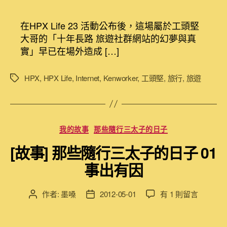
記]
作
發
HPX
者
佈
在HPX Life 23 活動公布後，這場屬於工頭堅
Life
日
大哥的「十年長路 旅遊社群網站的幻夢與真
23
期
實」早已在場外造成 […]
十
年
長
HPX
,
HPX Life
,
Internet
,
Kenworker
,
工頭堅
,
旅行
,
旅遊
標
路
籤
旅
遊
社
分
我的故事
那些隨行三太子的日子
群
類
網
[故事] 那些隨行三太子的日子 01
站
事出有因
的
幻
夢
在
作者:
墨嗓
2012-05-01
有 1 則留言
文
文
與
〈[故
章
章
真
事]
作
發
實〉
那