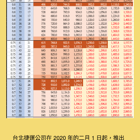
台
期
北
捷
運
悠
遊
卡
計
次
常
客
優
惠
怎
麼
搭
最
划
算？〉
中
台北捷運公司在 2020 年的二月 1 日起，推出