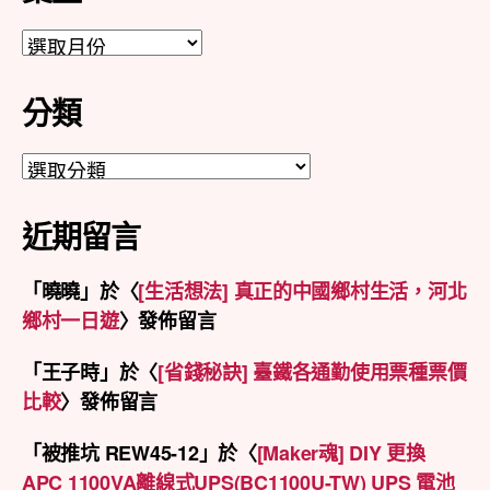
彙
整
分類
分
類
近期留言
「
曉曉
」於〈
[生活想法] 真正的中國鄉村生活，河北
鄉村一日遊
〉發佈留言
「
王子時
」於〈
[省錢秘訣] 臺鐵各通勤使用票種票價
比較
〉發佈留言
「
被推坑 REW45-12
」於〈
[Maker魂] DIY 更換
APC 1100VA離線式UPS(BC1100U-TW) UPS 電池