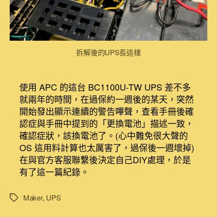
DIY
者
佈
更
日
換
期
APC
1100VA
拆解後的UPS長這樣
離
線
式
使用 APC 的這台 BC1100U-TW UPS 差不多
UPS(BC1100U-
TW)
就兩年的時間，在過保約一週後的某天，突然
UPS
開始發出顯示連續的警告嗶聲，查看手冊後確
電
認症與手冊中提到的「更換電池」描述一致，
池
確認症狀，該換電池了。(心中難免很大聲的
步
OS 這用料計算也太厲害了，過保後一週壞掉)
驟〉
在與官方客服聯繫後決定自己DIY處理，於是
中
有了這一篇紀錄。
Maker
,
UPS
標
籤