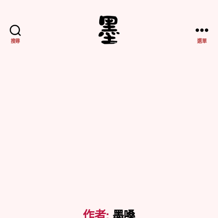
搜尋
選單
不
務
正
業
紀
實
作者:
墨嗓