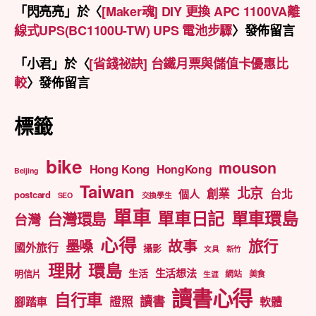
「
閃亮亮
」於〈
[Maker魂] DIY 更換 APC 1100VA離
線式UPS(BC1100U-TW) UPS 電池步驟
〉發佈留言
「
小君
」於〈
[省錢祕訣] 台鐵月票與儲值卡優惠比
較
〉發佈留言
標籤
bike
mouson
Hong Kong
HongKong
Beijing
Taiwan
北京
創業
台北
個人
postcard
SEO
交換學生
單車
單車日記
單車環島
台灣環島
台灣
心得
旅行
墨嗓
故事
國外旅行
攝影
文具
新竹
理財
環島
生活想法
生活
明信片
網站
美食
生涯
讀書心得
自行車
讀書
證照
腳踏車
軟體