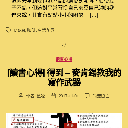
這兩天拿到幾包還不錯的濾掛式咖啡，縱使豆
專
子不錯，但這對平常習慣自己磨豆自己沖的我
用
架
們來說，其實有點點小小的困擾！ […]
在
這
Maker
,
咖啡
,
生活創意
標
裡〉
籤
中
分
讀書心得
類
[讀書心得] 得到 – 麥肯錫教我的
寫作武器
在
作者:
墨嗓
2017-11-01
尚無留言
文
文
〈[讀
章
章
書
作
發
心
者
佈
得]
日
得
期