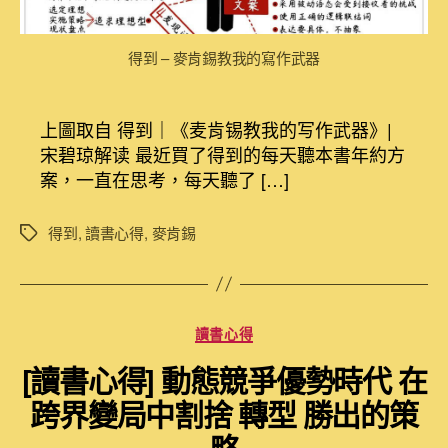
到
–
得到 – 麥肯錫教我的寫作武器
麥
肯
錫
上圖取自 得到｜《麦肯锡教我的写作武器》|
教
我
宋碧琼解读 最近買了得到的每天聽本書年約方
的
案，一直在思考，每天聽了 […]
寫
作
得到
,
讀書心得
,
麥肯錫
標
武
籤
器〉
中
分
讀書心得
類
[讀書心得] 動態競爭優勢時代 在
跨界變局中割捨 轉型 勝出的策
略