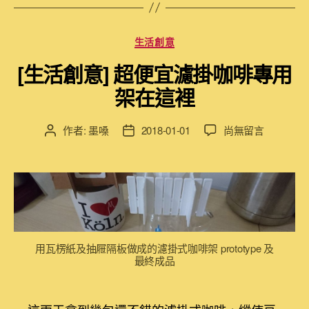
分
生活創意
類
[生活創意] 超便宜濾掛咖啡專用
架在這裡
在
作者:
墨嗓
2018-01-01
尚無留言
文
文
〈[生
章
章
活
作
發
創
者
佈
意]
日
超
期
便
宜
用瓦楞紙及抽屜隔板做成的濾掛式咖啡架 prototype 及
濾
最終成品
掛
咖
啡