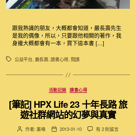
土
地
種
一
跟我熟識的朋友，大概都會知道，嚴長壽先生
個
是我的偶像，所以，只要跟他相關的著作，我
希
身邊大概都會有一本，買下這本書 […]
望
嚴
長
公益平台
,
嚴長壽
,
讀書心得
,
閱讀
標
壽
籤
和
公
益
分
活動記錄
讀書心得
平
類
台
[筆記] HPX Life 23 十年長路 旅
的
故
遊社群網站的幻夢與真實
事〉
中
在
作者:
墨嗓
2013-01-10
有 2 則留言
文
文
〈[筆
章
章