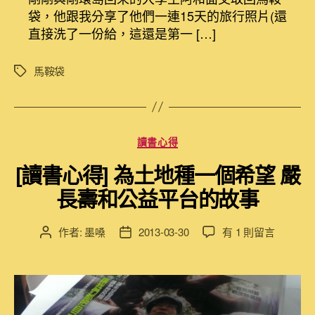
日
袋，他跟我分享了他們一連15天的旅行照片(還
誌]
直接洗了一份給，這還是第一 […]
只
有
去
馬鞍袋
標
體
籤
驗
過，
你
分
讀書心得
才
類
知
[讀書心得] 為土地種一個希望 嚴
道
你
長壽和公益平台的故事
活
過〉
在
作者:
墨嗓
2013-03-30
有 1 則留言
文
文
中
〈[讀
章
章
書
作
發
心
者
佈
得]
日
為
期