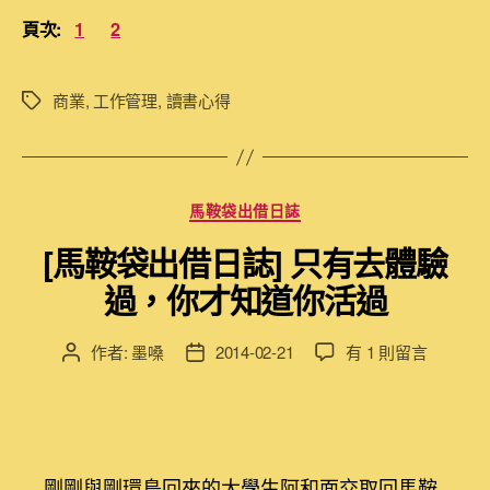
頁次:
1
2
商業
,
工作管理
,
讀書心得
標
籤
分
馬鞍袋出借日誌
類
[馬鞍袋出借日誌] 只有去體驗
過，你才知道你活過
在
作者:
墨嗓
2014-02-21
有 1 則留言
文
文
〈[馬
章
章
鞍
作
發
袋
者
佈
出
日
借
期
剛剛與剛環島回來的大學生阿和面交取回馬鞍