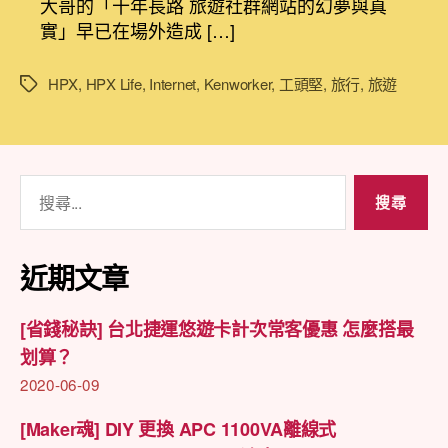
大哥的「十年長路 旅遊社群網站的幻夢與真
23
期
實」早已在場外造成 […]
十
年
長
HPX
,
HPX Life
,
Internet
,
Kenworker
,
工頭堅
,
旅行
,
旅遊
標
路
籤
旅
遊
社
搜
群
尋
網
站
關
的
鍵
近期文章
幻
字:
夢
與
[省錢秘訣] 台北捷運悠遊卡計次常客優惠 怎麼搭最
真
划算？
實〉
2020-06-09
中
[Maker魂] DIY 更換 APC 1100VA離線式