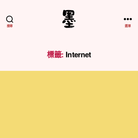
搜尋
選單
不
務
正
業
標籤:
Internet
紀
實