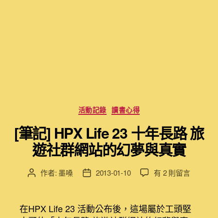
分
活動記錄
讀書心得
類
[筆記] HPX Life 23 十年長路 旅
遊社群網站的幻夢與真實
在
作者:
墨嗓
2013-01-10
有 2 則留言
文
文
〈[筆
章
章
記]
作
發
HPX
者
佈
在HPX Life 23 活動公布後，這場屬於工頭堅
Life
日