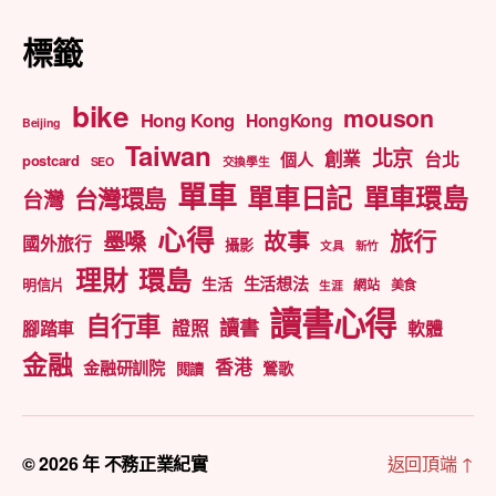
標籤
bike
mouson
Hong Kong
HongKong
Beijing
Taiwan
北京
創業
台北
個人
postcard
SEO
交換學生
單車
單車日記
單車環島
台灣環島
台灣
心得
旅行
墨嗓
故事
國外旅行
攝影
文具
新竹
理財
環島
生活想法
生活
明信片
網站
美食
生涯
讀書心得
自行車
讀書
證照
腳踏車
軟體
金融
香港
金融研訓院
鶯歌
閱讀
© 2026 年
不務正業紀實
返回頂端
↑