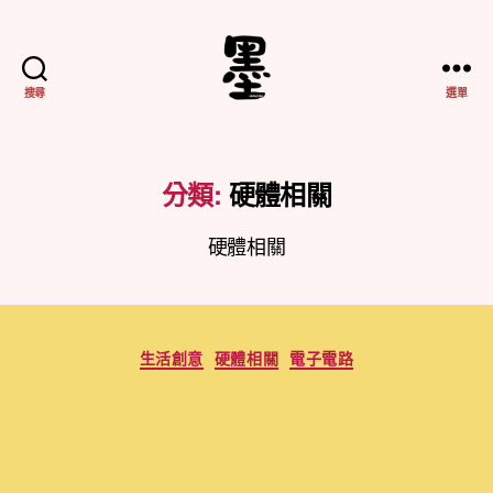
搜尋
選單
不
務
正
業
分類:
硬體相關
紀
實
硬體相關
分
生活創意
硬體相關
電子電路
類