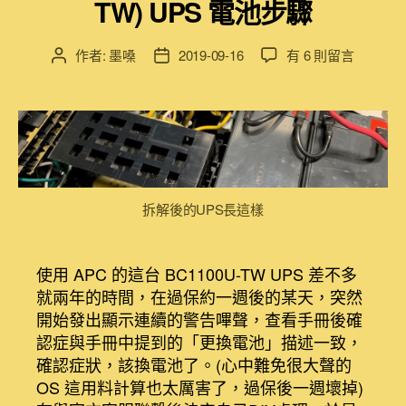
TW) UPS 電池步驟
在
作者:
墨嗓
2019-09-16
有 6 則留言
文
文
〈[Maker
章
章
魂]
作
發
DIY
者
佈
更
日
換
期
APC
1100VA
拆解後的UPS長這樣
離
線
式
使用 APC 的這台 BC1100U-TW UPS 差不多
UPS(BC1100U-
TW)
就兩年的時間，在過保約一週後的某天，突然
UPS
開始發出顯示連續的警告嗶聲，查看手冊後確
電
認症與手冊中提到的「更換電池」描述一致，
池
確認症狀，該換電池了。(心中難免很大聲的
步
OS 這用料計算也太厲害了，過保後一週壞掉)
驟〉