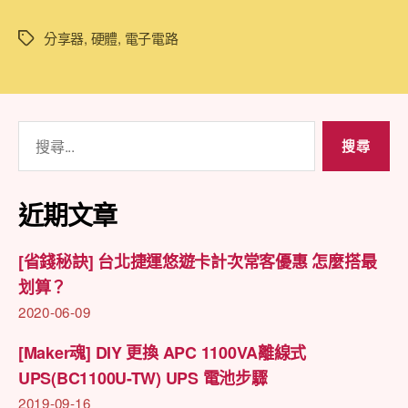
器
過
分享器
,
硬體
,
電子電路
標
熱
籤
改
善
及
搜
風
尋
扇
降
關
速
鍵
近期文章
教
字:
學〉
中
[省錢秘訣] 台北捷運悠遊卡計次常客優惠 怎麼搭最
划算？
2020-06-09
[Maker魂] DIY 更換 APC 1100VA離線式
UPS(BC1100U-TW) UPS 電池步驟
2019-09-16