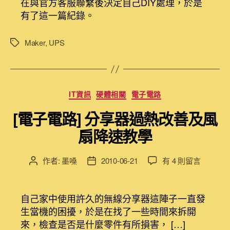
在與官方客服聯繫後決定自己DIY處理，於是
中
有了這一篇紀錄。
Maker
,
UPS
標
籤
分
IT資訊
硬體相關
電子電路
類
[電子電路] 分享器過熱改善及風
扇降速教學
在
作者:
墨嗓
2010-06-21
有 4 則留言
文
文
〈[電
章
章
子
作
發
電
者
佈
自己家中使用許久的無線分享器這陣子一直發
路]
日
生當機的困擾，於是在找了一些時間來拆開
分
期
來，檢查是否是什麼零件有所損害， […]
享