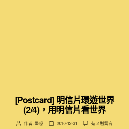
[Postcard] 明信片環遊世界
(2/4)，用明信片看世界
在
作者:
墨嗓
2010-12-31
有 2 則留言
文
文