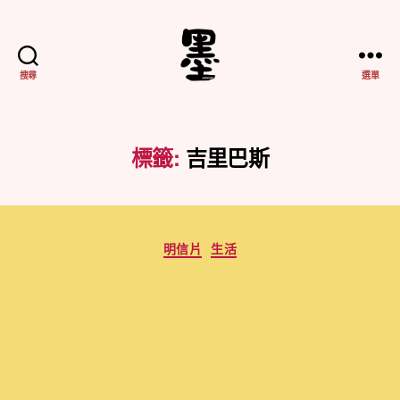
搜尋
選單
不
務
正
業
標籤:
吉里巴斯
紀
實
分
明信片
生活
類