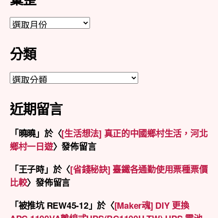
彙
整
分類
分
類
近期留言
「
曉曉
」於〈
[生活想法] 真正的中國鄉村生活，河北
鄉村一日遊
〉發佈留言
「
王子時
」於〈
[省錢秘訣] 臺鐵各通勤使用票種票價
比較
〉發佈留言
「
被推坑 REW45-12
」於〈
[Maker魂] DIY 更換