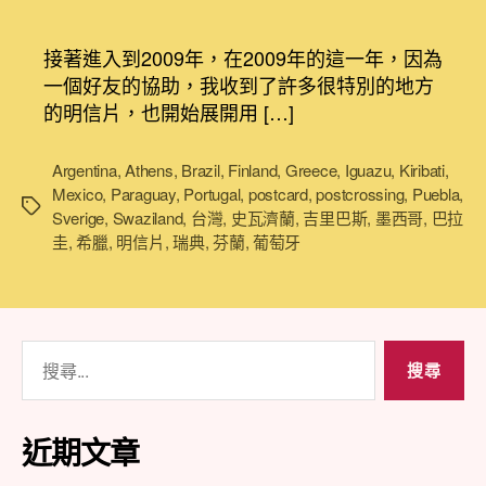
〈[Postcard]
章
章
明
作
發
信
者
佈
接著進入到2009年，在2009年的這一年，因為
片
日
一個好友的協助，我收到了許多很特別的地方
環
期
的明信片，也開始展開用 […]
遊
世
界
Argentina
,
Athens
,
Brazil
,
Finland
,
Greece
,
Iguazu
,
Kiribati
,
(2/4)，
Mexico
,
Paraguay
,
Portugal
,
postcard
,
postcrossing
,
Puebla
,
標
用
Sverige
,
Swaziland
,
台灣
,
史瓦濟蘭
,
吉里巴斯
,
墨西哥
,
巴拉
籤
明
圭
,
希臘
,
明信片
,
瑞典
,
芬蘭
,
葡萄牙
信
片
看
世
搜
界〉
尋
中
關
鍵
近期文章
字: