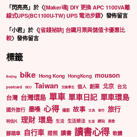
「
閃亮亮
」於〈
[Maker魂] DIY 更換 APC 1100VA離
線式UPS(BC1100U-TW) UPS 電池步驟
〉發佈留言
「
小君
」於〈
[省錢祕訣] 台鐵月票與儲值卡優惠比
較
〉發佈留言
標籤
bike
mouson
Hong Kong
HongKong
Beijing
Taiwan
北京
創業
台北
個人
postcard
SEO
交換學生
單車
單車日記
單車環島
台灣環島
台灣
心得
旅行
墨嗓
故事
國外旅行
攝影
文具
新竹
理財
環島
生活想法
生活
明信片
網站
美食
生涯
讀書心得
自行車
讀書
證照
腳踏車
軟體