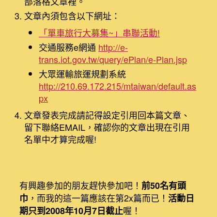
部落格文章裡。
文章內須包含以下網址：
「單車旅行大募集~」串聯活動!
交通服務e網通
http://e-
trans.iot.gov.tw/query/ePlan/e-Plan.jsp
大眾運輸旅運規劃系統
http://210.69.172.215/mtaiwan/default.as
px
文章發表完成請記得設定引用回本篇文章、
留下聯絡EMAIL，確認你的文章出現在引用
名單中才算完成喔!
有興趣參加的朋友趕快參加吧！
前50名有頭
，而我的這一篇應該在第2x篇而已！
巾
活動日
喔！
期只到2008年10月7日截止