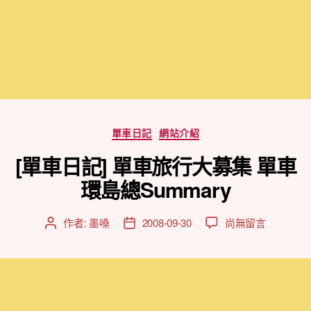
分
單車日記
網站介紹
類
[單車日記] 單車旅行大募集 單車
環島總Summary
在
作者:
墨嗓
2008-09-30
尚無留言
文
文
〈[單
章
章
車
作
發
日
者
佈
記]
日
單
期