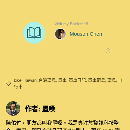
bike
,
Taiwan
,
台灣環島
,
單車
,
單車日記
,
單車環島
,
環島
,
自
標
行車
籤
作者: 墨嗓
陳佑竹，朋友都叫我墨嗓。我是專注於資訊科技整