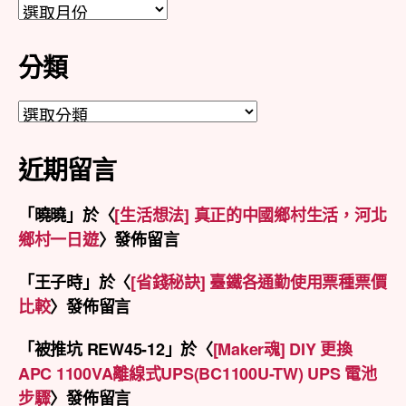
彙
整
分類
分
類
近期留言
「
曉曉
」於〈
[生活想法] 真正的中國鄉村生活，河北
鄉村一日遊
〉發佈留言
「
王子時
」於〈
[省錢秘訣] 臺鐵各通勤使用票種票價
比較
〉發佈留言
「
被推坑 REW45-12
」於〈
[Maker魂] DIY 更換
APC 1100VA離線式UPS(BC1100U-TW) UPS 電池
步驟
〉發佈留言