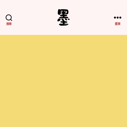
搜尋
選單
不
務
正
業
紀
實