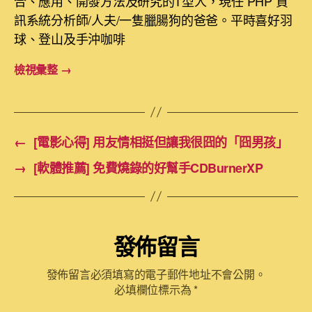
合、應用、開發方法及研究的T型人，現任 PHP 資
訊系統分析師/人夫/一隻臘腸狗的爸爸。平時喜好羽
球、登山及手沖咖啡
檢視彙整
→
←
[電影心得] 用友情相挺但讓我很囧的「囧男孩」
→
[軟體推薦] 免費燒錄的好幫手CDBurnerXP
發佈留言
發佈留言必須填寫的電子郵件地址不會公開。
必填欄位標示為
*