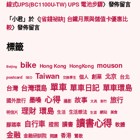
線式UPS(BC1100U-TW) UPS 電池步驟
〉發佈留言
「
小君
」於〈
[省錢祕訣] 台鐵月票與儲值卡優惠比
較
〉發佈留言
標籤
bike
mouson
Hong Kong
HongKong
Beijing
Taiwan
北京
創業
台北
個人
postcard
SEO
交換學生
單車
單車日記
單車環島
台灣環島
台灣
心得
旅行
墨嗓
故事
國外旅行
攝影
文具
新竹
理財
環島
生活想法
生活
明信片
網站
美食
生涯
讀書心得
自行車
讀書
證照
腳踏車
軟體
金融
香港
金融研訓院
鶯歌
閱讀