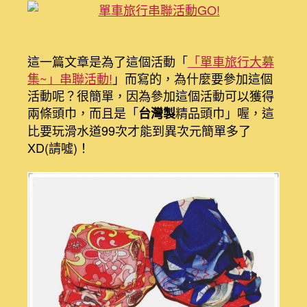
車
旅
行
大
這一篇文章是為了這個活動「
「單車旅行大募
募
集~」串聯活動!
」而寫的，為什麼要參加這個
集
單
活動呢？很簡單，因為參加這個活動可以獲得
車
兩條頭巾，而且是「
精品頭巾」喔，這
台灣製
環
比要玩滑水道99次才能到異次元簡單多了
島
XD(請噓)！
總
Summary〉
中