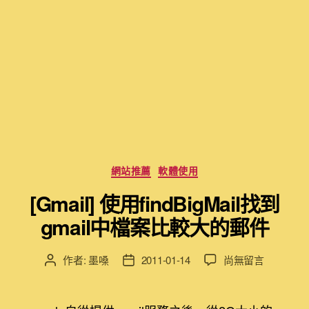
分
網站推薦
軟體使用
類
[Gmail] 使用findBigMail找到
gmail中檔案比較大的郵件
在
作者:
墨嗓
2011-01-14
尚無留言
文
文
〈[Gmail]
章
章
使
作
發
用
者
佈