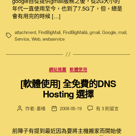
google自從提供gmail服務之後，從2G大小的
findBigMail
日
年代一直使用至今，也到了7.5G了，但，總是
找
期
會有用完的時候 […]
到
gmail
中
attachment
,
FindBigMail
,
FindBigMailä
,
gmail
,
Google
,
mail
,
標
檔
Service
,
Web
,
webservice
籤
案
比
較
大
分
網站推薦
軟體使用
的
類
郵
[軟體使用] 全免費的DNS
件〉
Hosting 選擇
中
在
作者:
墨嗓
2008-05-19
有 3 則留言
文
文
〈[軟
章
章
體
作
發
使
者
佈
前陣子有提到最近因為要將主機搬家而開始使
用]
日