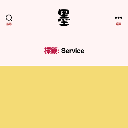
搜尋
選單
不
務
正
業
標籤:
Service
紀
實