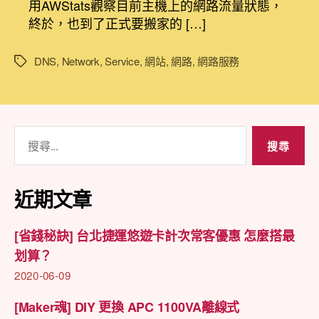
用AWStats觀察目前主機上的網路流量狀態，
全
期
終於，也到了正式要搬家的 […]
免
費
的
DNS
,
Network
,
Service
,
網站
,
網路
,
網路服務
標
DNS
籤
Hosting
選
擇〉
搜
中
尋
關
鍵
近期文章
字:
[省錢秘訣] 台北捷運悠遊卡計次常客優惠 怎麼搭最
划算？
2020-06-09
[Maker魂] DIY 更換 APC 1100VA離線式