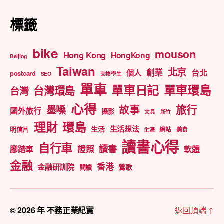
標籤
bike
mouson
Hong Kong
HongKong
Beijing
Taiwan
北京
創業
台北
個人
postcard
SEO
交換學生
單車
單車日記
單車環島
台灣環島
台灣
心得
旅行
墨嗓
故事
國外旅行
攝影
文具
新竹
理財
環島
生活想法
生活
明信片
網站
美食
生涯
讀書心得
自行車
讀書
證照
腳踏車
軟體
金融
香港
金融研訓院
鶯歌
閱讀
© 2026 年
不務正業紀實
返回頂端
↑