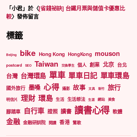
「
小君
」於〈
[省錢祕訣] 台鐵月票與儲值卡優惠比
較
〉發佈留言
標籤
bike
mouson
Hong Kong
HongKong
Beijing
Taiwan
北京
創業
台北
個人
postcard
SEO
交換學生
單車
單車日記
單車環島
台灣環島
台灣
心得
旅行
墨嗓
故事
國外旅行
攝影
文具
新竹
理財
環島
生活想法
生活
明信片
網站
美食
生涯
讀書心得
自行車
讀書
證照
腳踏車
軟體
金融
香港
金融研訓院
鶯歌
閱讀