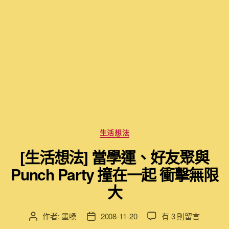
分
生活想法
類
[生活想法] 當學運、好友聚與
Punch Party 撞在一起 衝擊無限
大
在
作者:
墨嗓
2008-11-20
有 3 則留言
文
文
〈[生
章
章