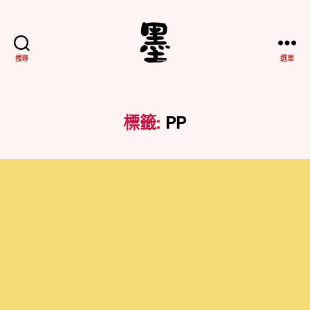
搜尋
選單
不
務
正
業
標籤:
PP
紀
實