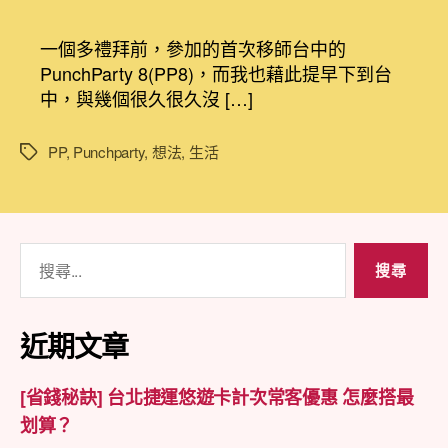
活
作
發
想
者
佈
一個多禮拜前，參加的首次移師台中的
法]
日
PunchParty 8(PP8)，而我也藉此提早下到台
當
期
中，與幾個很久很久沒 […]
學
運、
好
PP
,
Punchparty
,
想法
,
生活
標
友
籤
聚
與
Punch
搜
Party
尋
撞
在
關
一
鍵
近期文章
起
字:
衝
擊
[省錢秘訣] 台北捷運悠遊卡計次常客優惠 怎麼搭最
無
划算？
限