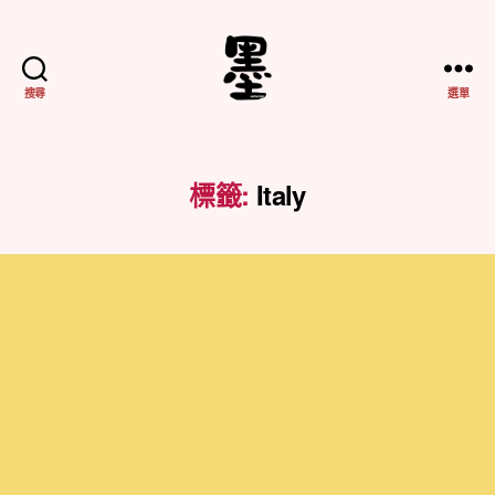
搜尋
選單
不
務
正
業
標籤:
Italy
紀
實