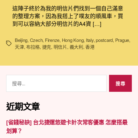
信
者
佈
這陣子終於為我的明信片們找到一個自己滿意
片
日
的整理方案，因為我搭上了噗友的順風車，買
環
期
到可以容納大部分明信片的A4資 […]
遊
世
界
Beijing
,
Czech
,
Firenze
,
Hong Kong
,
Italy
,
postcard
,
Prague
,
標
(1/4)，
天津
,
布拉格
,
捷克
,
明信片
,
義大利
,
香港
籤
從
第
一
張
搜
明
尋
信
片
關
說
鍵
近期文章
起〉
字:
中
[省錢秘訣] 台北捷運悠遊卡計次常客優惠 怎麼搭最
划算？