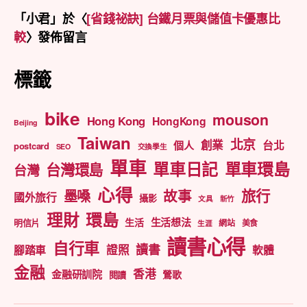
「
小君
」於〈
[省錢祕訣] 台鐵月票與儲值卡優惠比
較
〉發佈留言
標籤
bike
mouson
Hong Kong
HongKong
Beijing
Taiwan
北京
創業
台北
個人
postcard
SEO
交換學生
單車
單車日記
單車環島
台灣環島
台灣
心得
旅行
墨嗓
故事
國外旅行
攝影
文具
新竹
理財
環島
生活想法
生活
明信片
網站
美食
生涯
讀書心得
自行車
讀書
證照
腳踏車
軟體
金融
香港
金融研訓院
鶯歌
閱讀