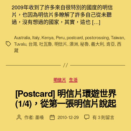
信
者
佈
2009年收到了許多來自很特別的國度的明信
片
日
片，也因為明信片多瞭解了許多自己從未聽
環
期
過，沒有想過的國家，其實，這也 […]
遊
世
界
Australia
,
Italy
,
Kenya
,
Peru
,
postcard
,
postcrossing
,
Taiwan
,
(3/4)，
Tuvalu
,
台灣
,
吐瓦魯
,
明信片
,
澳洲
,
秘魯
,
義大利
,
肯亞
,
西
標
來
藏
籤
自
地
球
的
分
明信片
生活
另
類
一
[Postcard] 明信片環遊世界
端〉
(1/4)，從第一張明信片說起
中
在
作者:
墨嗓
2010-12-29
有 3 則留言
文
文
〈[Postcard]
章
章
明
作
發