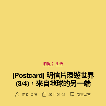
分
明信片
生活
類
[Postcard] 明信片環遊世界
(3/4)，來自地球的另一端
在
作者:
墨嗓
2011-01-02
尚無留言
文
文
〈[Postcard]
章
章
明
作
發