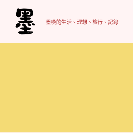
墨嗓的生活、理想、旅行、記錄
不
務
正
業
紀
實