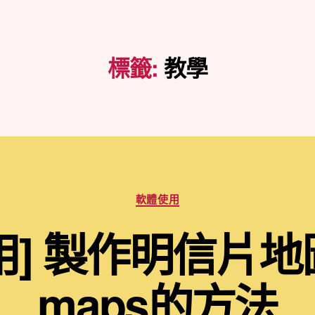
標籤:
教學
分
軟體使用
類
] 製作明信片地圖
maps的方法