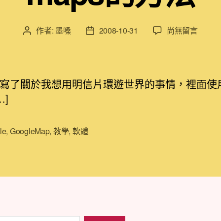
在
作者:
墨嗓
2008-10-31
尚無留言
文
文
〈[軟
章
章
體
作
發
使
者
佈
用]
日
了關於我想用明信片環遊世界的事情，裡面使用了go
製
期
]
作
明
信
le
,
GoogleMap
,
教學
,
軟體
片
地
圖
google
maps
的
方
法〉