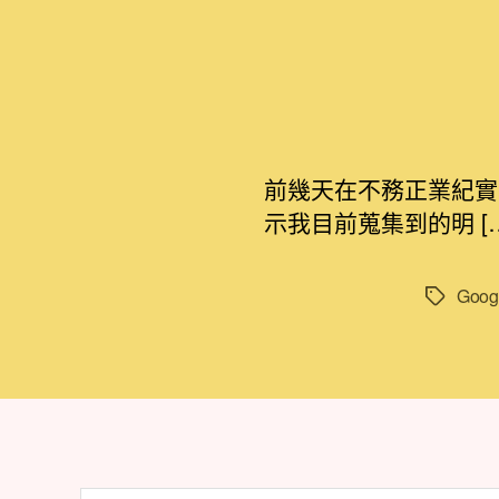
前幾天在不務正業紀實寫
示我目前蒐集到的明 […
Goog
標
籤