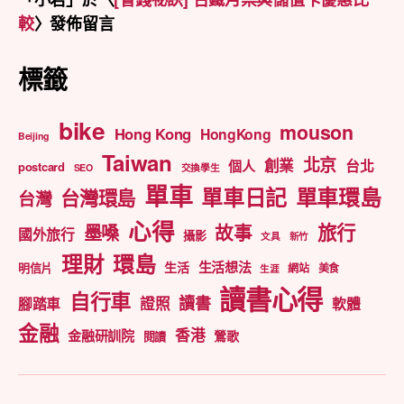
較
〉發佈留言
標籤
bike
mouson
Hong Kong
HongKong
Beijing
Taiwan
北京
創業
台北
個人
postcard
SEO
交換學生
單車
單車日記
單車環島
台灣環島
台灣
心得
旅行
墨嗓
故事
國外旅行
攝影
文具
新竹
理財
環島
生活想法
生活
明信片
網站
美食
生涯
讀書心得
自行車
讀書
證照
腳踏車
軟體
金融
香港
金融研訓院
鶯歌
閱讀