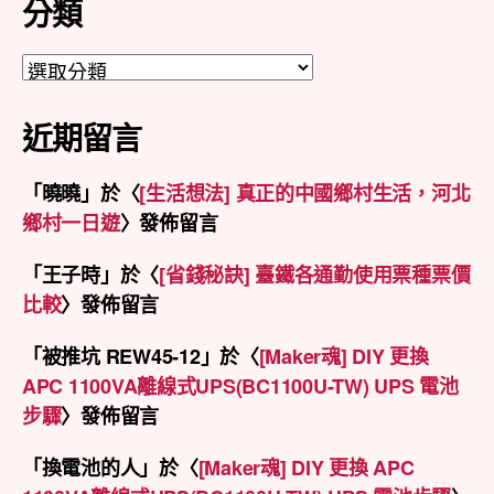
分類
分
類
近期留言
「
曉曉
」於〈
[生活想法] 真正的中國鄉村生活，河北
鄉村一日遊
〉發佈留言
「
王子時
」於〈
[省錢秘訣] 臺鐵各通勤使用票種票價
比較
〉發佈留言
「
被推坑 REW45-12
」於〈
[Maker魂] DIY 更換
APC 1100VA離線式UPS(BC1100U-TW) UPS 電池
步驟
〉發佈留言
「
換電池的人
」於〈
[Maker魂] DIY 更換 APC