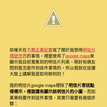
作
明
信
片
地
圖
google
maps
的
方
前幾天在
不務正業紀實
寫了關於我想用
明信片
法〉
環遊世界
的事情，裡面使用了
google maps
來
中
顯示我目前蒐集到的明信片列表，剛好有網友
問到我怎麼作到這件事情的，所以我就在這邊
大致上講解我是如何辦到的！
我的明信片google maps裡除了
明信片寄送點
，而如
得標示，裡面還有顯示該明信片的小圖
果單純要作到這件事情，其實只需要有兩個步
驟：