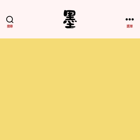
搜尋
選單
不
務
正
業
紀
實