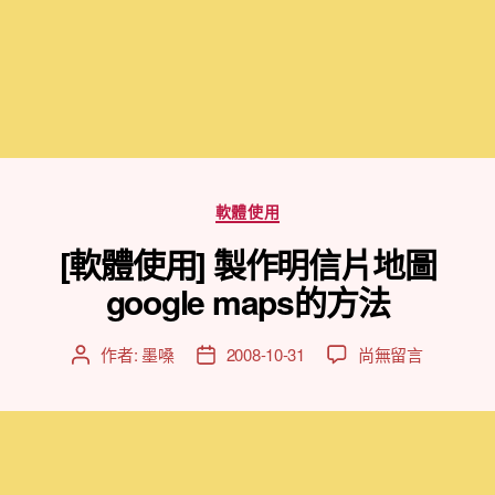
分
軟體使用
類
[軟體使用] 製作明信片地圖
google maps的方法
在
作者:
墨嗓
2008-10-31
尚無留言
文
文
〈[軟
章
章
體
作
發
使
者
佈
用]
日
製
期