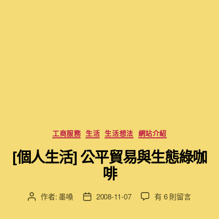
分
工商服務
生活
生活想法
網站介紹
類
[個人生活] 公平貿易與生態綠咖
啡
在
作者:
墨嗓
2008-11-07
有 6 則留言
文
文
〈[個
章
章
人
作
發