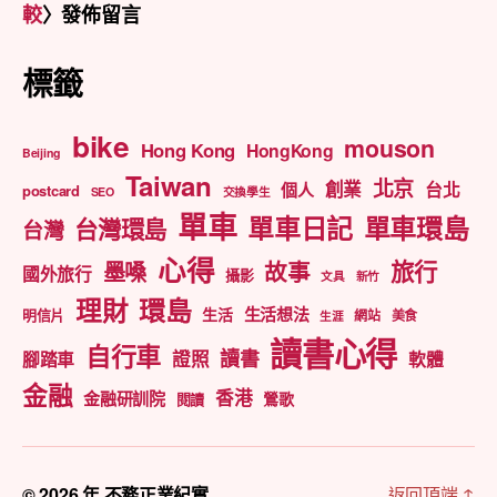
較
〉發佈留言
標籤
bike
mouson
Hong Kong
HongKong
Beijing
Taiwan
北京
創業
台北
個人
postcard
SEO
交換學生
單車
單車日記
單車環島
台灣環島
台灣
心得
旅行
墨嗓
故事
國外旅行
攝影
文具
新竹
理財
環島
生活想法
生活
明信片
網站
美食
生涯
讀書心得
自行車
讀書
證照
腳踏車
軟體
金融
香港
金融研訓院
鶯歌
閱讀
© 2026 年
不務正業紀實
返回頂端
↑