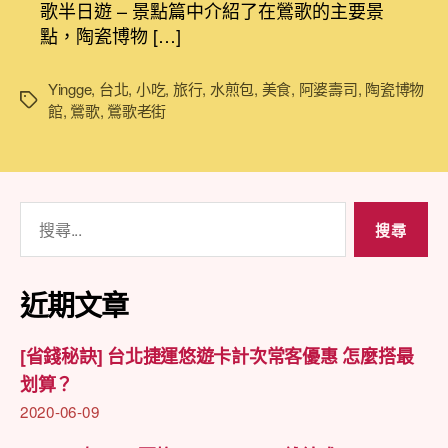
日
歌半日遊 – 景點篇中介紹了在鶯歌的主要景
鶯
期
點，陶瓷博物 […]
歌
半
日
Yingge
,
台北
,
小吃
,
旅行
,
水煎包
,
美食
,
阿婆壽司
,
陶瓷博物
標
遊
館
,
鶯歌
,
鶯歌老街
籤
之
美
食
篇
搜
(圖
尋
多)〉
中
關
鍵
近期文章
字:
[省錢秘訣] 台北捷運悠遊卡計次常客優惠 怎麼搭最
划算？
2020-06-09