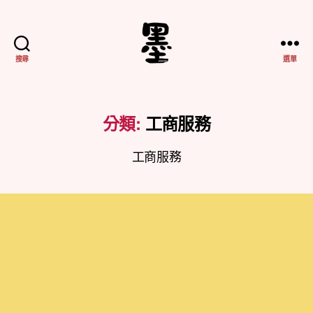
搜尋
選單
不
務
正
業
分類:
工商服務
紀
實
工商服務