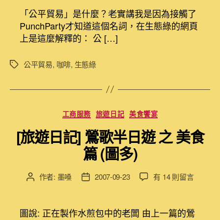
生
者
佈
「公平貿易」是什麼？老實講我是因為接觸了
活]
日
PunchParty才知道這個名詞，在生態綠的網頁
公
期
上是這麼解釋的： 公 […]
平
貿
易
公平貿易
,
咖啡
,
生態綠
標
與
籤
生
態
綠
分
工商服務
旅遊日記
美食饗宴
咖
類
啡〉
[旅遊日記] 鶯歌半日遊 之 美食
中
篇 (圖多)
在
作者:
墨嗓
2007-09-23
有 14 則留言
文
文
〈[旅
章
章
遊
作
發
日
者
佈
圖說: 正在製作水煎包中的老闆 由上一篇的鶯
記]