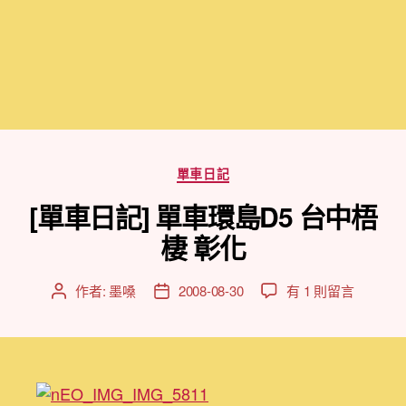
分
單車日記
類
[單車日記] 單車環島D5 台中梧
棲 彰化
在
作者:
墨嗓
2008-08-30
有 1 則留言
文
文
〈[單
章
章
車
作
發
日
者
佈
記]
日
單
期