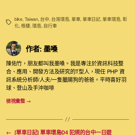
bike
,
Taiwan
,
台中
,
台灣環島
,
單車
,
單車日記
,
單車環島
,
彰
標
化
,
梧棲
,
環島
,
自行車
籤
作者: 墨嗓
陳佑竹，朋友都叫我墨嗓。我是專注於資訊科技整
合、應用、開發方法及研究的T型人，現任 PHP 資
訊系統分析師/人夫/一隻臘腸狗的爸爸。平時喜好羽
球、登山及手沖咖啡
檢視彙整
→
←
[單車日記] 單車環島D4 犯規的台中一日遊