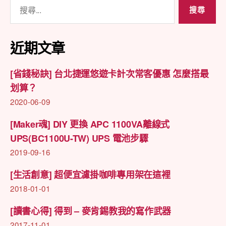
搜
尋
關
鍵
近期文章
字:
[省錢秘訣] 台北捷運悠遊卡計次常客優惠 怎麼搭最
划算？
2020-06-09
[Maker魂] DIY 更換 APC 1100VA離線式
UPS(BC1100U-TW) UPS 電池步驟
2019-09-16
[生活創意] 超便宜濾掛咖啡專用架在這裡
2018-01-01
[讀書心得] 得到 – 麥肯錫教我的寫作武器
2017-11-01