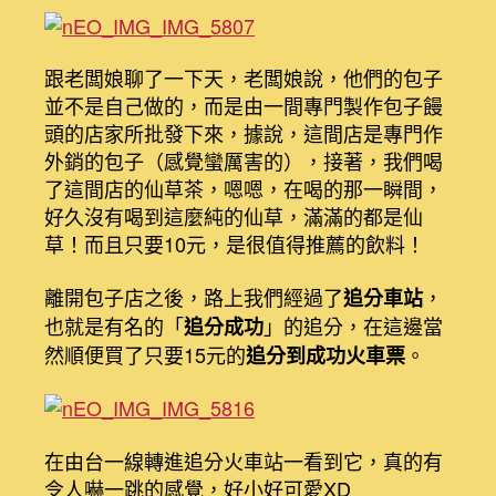
跟老闆娘聊了一下天，老闆娘說，他們的包子
並不是自己做的，而是由一間專門製作包子饅
頭的店家所批發下來，據說，這間店是專門作
外銷的包子（感覺蠻厲害的），接著，我們喝
了這間店的仙草茶，嗯嗯，在喝的那一瞬間，
好久沒有喝到這麼純的仙草，滿滿的都是仙
草！而且只要10元，是很值得推薦的飲料！
離開包子店之後，路上我們經過了
，
追分車站
也就是有名的「
」的追分，在這邊當
追分成功
然順便買了只要15元的
。
追分到成功火車票
在由台一線轉進追分火車站一看到它，真的有
令人嚇一跳的感覺，好小好可愛XD