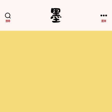
搜尋
選單
不
務
正
業
紀
實