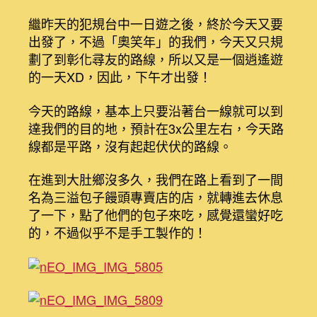
車
環
繼昨天的犯規台中一日遊之後，終於今天又要
島
出發了，不過「奧笑年」的我們，今天又只規
D5
劃了到彰化尋友的路線，所以又是一個逍遙遊
台
的一天XD，因此，下午才出發！
中
梧
今天的路線，基本上只要沿著台一線就可以到
棲
達我們的目的地，預計在3x公里左右，今天路
彰
化〉
線都是平路，沒有起起伏伏的路線。
中
在進到大肚鄉沒多久，我們在路上看到了一間
名為三溢包子饅頭專賣店的店，就轉進去休息
了一下，點了他們的包子來吃，感覺還蠻好吃
的，不過似乎不是手工製作的！