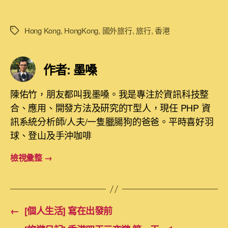
Hong Kong
,
HongKong
,
國外旅行
,
旅行
,
香港
標
籤
作者: 墨嗓
陳佑竹，朋友都叫我墨嗓。我是專注於資訊科技整
合、應用、開發方法及研究的T型人，現任 PHP 資
訊系統分析師/人夫/一隻臘腸狗的爸爸。平時喜好羽
球、登山及手沖咖啡
檢視彙整
→
←
[個人生活] 寫在出發前