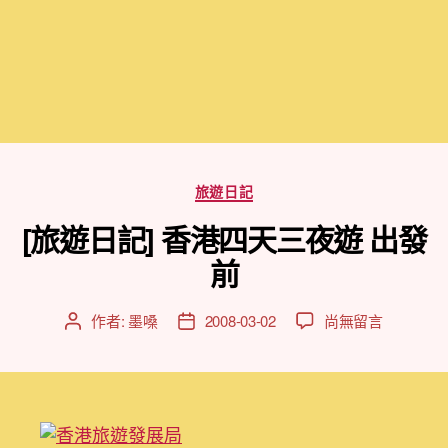
分
旅遊日記
類
[旅遊日記] 香港四天三夜遊 出發
前
在
作者:
墨嗓
2008-03-02
尚無留言
文
文
〈[旅
章
章
遊
作
發
日
者
佈
記]
日
香
期