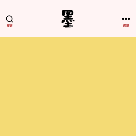
搜尋
選單
不
務
正
業
紀
實