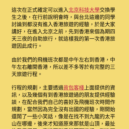
港
四
這次在正式確定可以進入
北京科技大學
交換學
天
生之後，在行前說明會時，與台北這邊的同學
三
討論到都沒有進入香港旅遊的經驗，於是大家
夜
講好，在進入北京之前，先到香港來個為期四
遊
天三夜的自助旅行，就這樣我的第一次香港旅
出
遊因此成行。
發
前〉
中
由於我們的飛機班次都是中午左右到香港，中
午左右離開香港，所以差不多等於有完整的三
天旅遊行程。
行程的規劃，主要透過
背包客棧
上面提供的資
訊，以及幾個有到香港旅遊過的朋友提供經驗
談，在配合我們自己的喜好及飛機班次時間作
規劃，當然因為完全沒有出國的經驗，剛開始
還鬧了一些小笑話，像是在找不到九龍的太平
山在哪邊，後來才知道原來那就是山頂，最扯