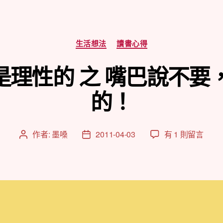
分
生活想法
讀書心得
類
人是理性的 之 嘴巴說不
的！
在
作者:
墨嗓
2011-04-03
有 1 則留言
文
文
〈[閱
章
章
讀]
作
發
誰
者
佈
說
日
人
期
是
理