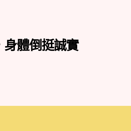
要，身體倒挺誠實