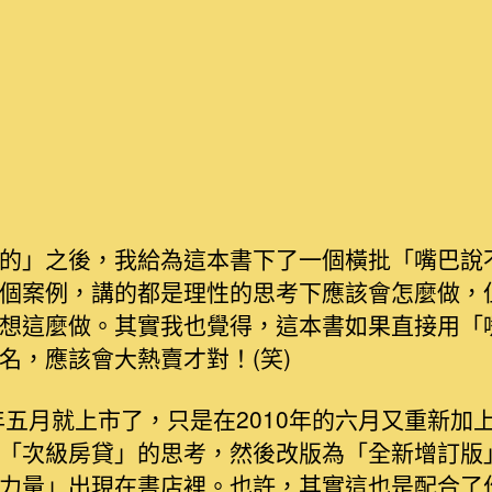
性
的
之
嘴
巴
說
不
要，
身
體
的」之後，我給為這本書下了一個橫批「嘴巴說
倒
個案例，講的都是理性的思考下應該會怎麼做，
挺
想這麼做。其實我也覺得，這本書如果直接用「
誠
名，應該會大熱賣才對！(笑)
實
的！〉
中
8年五月就上市了，只是在2010年的六月又重新加
「次級房貸」的思考，然後改版為「全新增訂版
力量」出現在書店裡。也許，其實這也是配合了