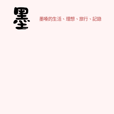
墨嗓的生活、理想、旅行、記錄
不
務
正
業
紀
實