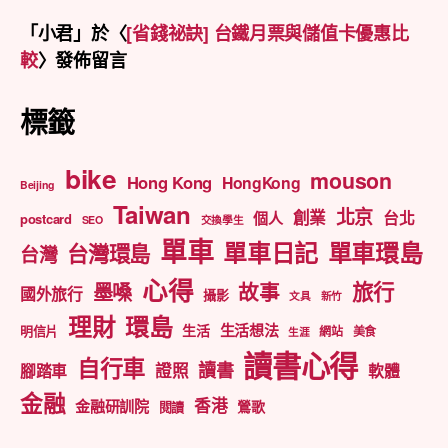
「
小君
」於〈
[省錢祕訣] 台鐵月票與儲值卡優惠比
較
〉發佈留言
標籤
bike
mouson
Hong Kong
HongKong
Beijing
Taiwan
北京
創業
台北
個人
postcard
SEO
交換學生
單車
單車日記
單車環島
台灣環島
台灣
心得
旅行
墨嗓
故事
國外旅行
攝影
文具
新竹
理財
環島
生活想法
生活
明信片
網站
美食
生涯
讀書心得
自行車
讀書
證照
腳踏車
軟體
金融
香港
金融研訓院
鶯歌
閱讀