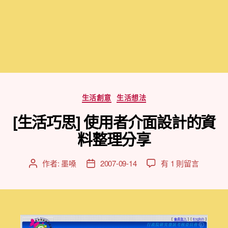
分
生活創意
生活想法
類
[生活巧思] 使用者介面設計的資
料整理分享
在
作者:
墨嗓
2007-09-14
有 1 則留言
文
文
〈[生
章
章
活
作
發
巧
者
佈
思]
日
使
期