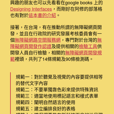
興趣的朋友也可以先看看在google books 上的
Designing Interfaces
，而剛好在阿修的部落格
也有對於
這本書的介紹
。
接著，在台灣，有在推動所謂的無障礙網頁開
發，並且在行政院的研究發展考核委員會有一
個
無障礙網路空間服務網
，專門對於台灣的
無
障礙網頁開發作認證
及提供相關的
檢驗工具
供
開發人員自行檢驗，相關的
無障礙網頁開發規
範
裡頭，共列了14條規範及90條檢測碼。
規範一：對於聽覺及視覺的內容要提供相等
的替代文字內容
規範二：不要單獨靠色彩來提供特殊資訊
規範三：適當地使用標記語言和樣式表單
規範四：闡明自然語言的使用
規範五：建立編排良好的表格