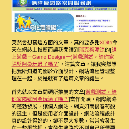
用
者
介
面
設
計
的
突然會想寫這方面的文章，真的要多謝
XDite
今
資
天在網誌上推薦而讓我閱讀到
瑞克梅添涼
的[
線
料
上遊戲－Game Design(一)遊戲測試，給你家
整
隔壁阿桑玩過了嗎？
]，這篇文章，讓我突然想
理
把我所知道的關於介面設計、網站流程管理整
分
享〉
理在一起，於是就有了這篇文章的誕生。
中
首先就以文章開頭所推薦的文章[
遊戲測試，給
你家隔壁阿桑玩過了嗎？
]當作開頭，網際網路
的蓬勃發展，讓個人網站、網頁如雨後春筍般
的誕生，但是使用者介面設計、網站流程設計
真的設計得好的，卻不是大多數，常常會發生
在一些網站裡，會發生迷路找不到自己所想要