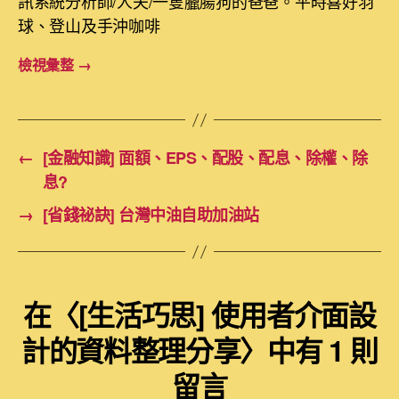
訊系統分析師/人夫/一隻臘腸狗的爸爸。平時喜好羽
球、登山及手沖咖啡
檢視彙整
→
←
[金融知識] 面額、EPS、配股、配息、除權、除
息?
→
[省錢祕訣] 台灣中油自助加油站
在〈[生活巧思] 使用者介面設
計的資料整理分享〉中有 1 則
留言