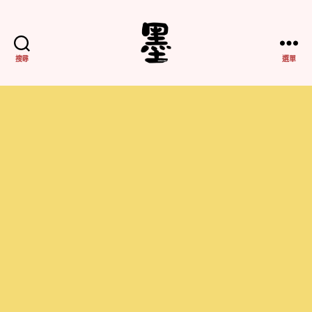
搜尋
選單
不
務
正
業
紀
實