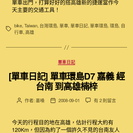
單車出門，打算好好的搭高雄新的捷運當作今
單
期
天主要的交通工具！
車
環
島
bike
,
Taiwan
,
台灣環島
,
單車
,
單車日記
,
單車環島
,
環島
,
自
標
D8
行車
,
高雄
籤
高
雄
一
日
分
單車日記
遊〉
類
中
[單車日記] 單車環島D7 嘉義 經
台南 到高雄楠梓
在
作者:
墨嗓
2008-09-01
有 2 則留言
文
文
〈[單
章
章
車
作
發
日
者
佈
今天的行程目的地在高雄，估計行程大約有
記]
日
120Km，但因為約了一個許久不見的台南友人
單