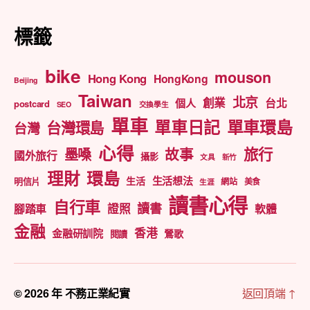
標籤
bike
mouson
Hong Kong
HongKong
Beijing
Taiwan
北京
創業
台北
個人
postcard
SEO
交換學生
單車
單車日記
單車環島
台灣環島
台灣
心得
旅行
墨嗓
故事
國外旅行
攝影
文具
新竹
理財
環島
生活想法
生活
明信片
網站
美食
生涯
讀書心得
自行車
讀書
證照
腳踏車
軟體
金融
香港
金融研訓院
鶯歌
閱讀
© 2026 年
不務正業紀實
返回頂端
↑