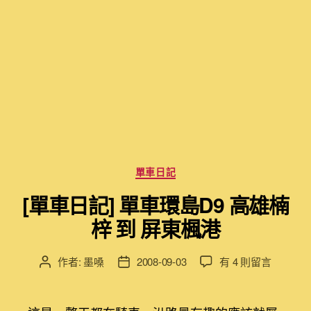
分
單車日記
類
[單車日記] 單車環島D9 高雄楠
梓 到 屏東楓港
在
作者:
墨嗓
2008-09-03
有 4 則留言
文
文
〈[單
章
章
車
作
發
日
者
佈