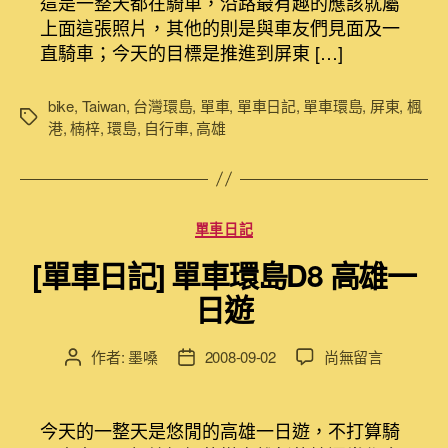
這是一整天都在騎車，沿路最有趣的應該就屬
記]
日
上面這張照片，其他的則是與車友們見面及一
單
期
直騎車；今天的目標是推進到屏東 […]
車
環
島
bike
,
Taiwan
,
台灣環島
,
單車
,
單車日記
,
單車環島
,
屏東
,
楓
標
D9
港
,
楠梓
,
環島
,
自行車
,
高雄
籤
高
雄
楠
梓
分
單車日記
到
類
屏
[單車日記] 單車環島D8 高雄一
東
日遊
楓
港〉
中
在
作者:
墨嗓
2008-09-02
尚無留言
文
文
〈[單
章
章
車
作
發
日
者
佈
今天的一整天是悠閒的高雄一日遊，不打算騎
記]
日