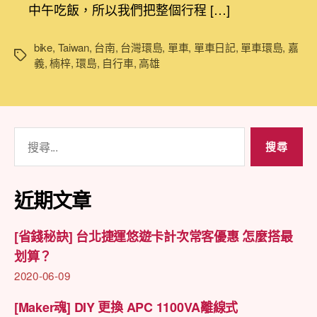
期
中午吃飯，所以我們把整個行程 […]
車
環
島
bike
,
Taiwan
,
台南
,
台灣環島
,
單車
,
單車日記
,
單車環島
,
嘉
標
D7
義
,
楠梓
,
環島
,
自行車
,
高雄
籤
嘉
義
經
台
搜
南
尋
到
高
關
雄
鍵
近期文章
楠
字:
梓〉
中
[省錢秘訣] 台北捷運悠遊卡計次常客優惠 怎麼搭最
划算？
2020-06-09
[Maker魂] DIY 更換 APC 1100VA離線式