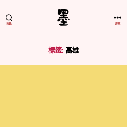
搜尋
選單
不
務
正
業
標籤:
高雄
紀
實