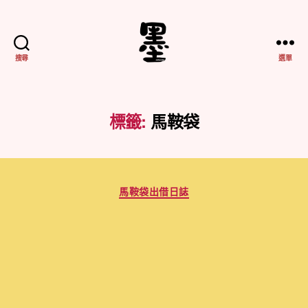
搜尋
選單
不
務
正
業
標籤:
馬鞍袋
紀
實
分
馬鞍袋出借日誌
類