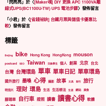
「
閃亮亮
」於〈
[Maker魂] DIY 更換 APC 1100VA離
線式UPS(BC1100U-TW) UPS 電池步驟
〉發佈留言
「
小君
」於〈
[省錢祕訣] 台鐵月票與儲值卡優惠比
較
〉發佈留言
標籤
bike
mouson
Hong Kong
HongKong
Beijing
Taiwan
北京
創業
台北
個人
postcard
SEO
交換學生
單車
單車日記
單車環島
台灣環島
台灣
心得
旅行
墨嗓
故事
國外旅行
攝影
文具
新竹
理財
環島
生活想法
生活
明信片
網站
美食
生涯
讀書心得
自行車
讀書
證照
腳踏車
軟體