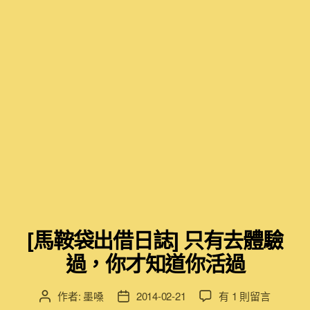
[馬鞍袋出借日誌] 只有去體驗
過，你才知道你活過
在
作者:
墨嗓
2014-02-21
有 1 則留言
文
文