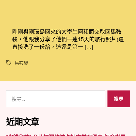
〈[馬
章
章
鞍
作
發
袋
者
佈
出
日
借
期
剛剛與剛環島回來的大學生阿和面交取回馬鞍
日
袋，他跟我分享了他們一連15天的旅行照片(還
誌]
直接洗了一份給，這還是第一 […]
只
有
去
馬鞍袋
標
體
籤
驗
過，
你
搜
才
知
尋
道
關
你
鍵
近期文章
活
字:
過〉
中