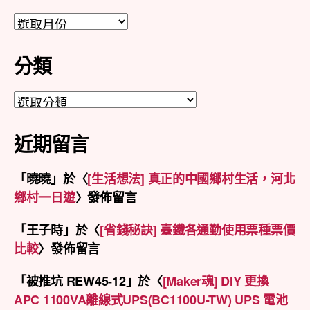
彙
整
分類
分
類
近期留言
「
曉曉
」於〈
[生活想法] 真正的中國鄉村生活，河北
鄉村一日遊
〉發佈留言
「
王子時
」於〈
[省錢秘訣] 臺鐵各通勤使用票種票價
比較
〉發佈留言
「
被推坑 REW45-12
」於〈
[Maker魂] DIY 更換
APC 1100VA離線式UPS(BC1100U-TW) UPS 電池