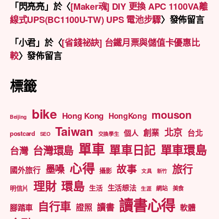
「
閃亮亮
」於〈
[Maker魂] DIY 更換 APC 1100VA離
線式UPS(BC1100U-TW) UPS 電池步驟
〉發佈留言
「
小君
」於〈
[省錢祕訣] 台鐵月票與儲值卡優惠比
較
〉發佈留言
標籤
bike
mouson
Hong Kong
HongKong
Beijing
Taiwan
北京
創業
台北
個人
postcard
SEO
交換學生
單車
單車日記
單車環島
台灣環島
台灣
心得
旅行
墨嗓
故事
國外旅行
攝影
文具
新竹
理財
環島
生活想法
生活
明信片
網站
美食
生涯
讀書心得
自行車
讀書
證照
腳踏車
軟體