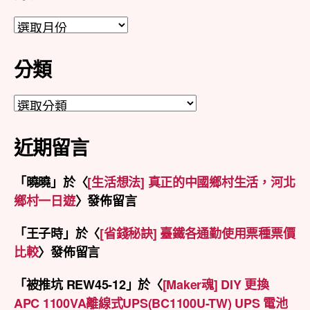
彙
整
分類
分
類
近期留言
「
曉曉
」於〈
[生活想法] 真正的中國鄉村生活，河北
鄉村一日遊
〉發佈留言
「
王子時
」於〈
[省錢秘訣] 臺鐵各通勤使用票種票價
比較
〉發佈留言
「
被推坑 REW45-12
」於〈
[Maker魂] DIY 更換
APC 1100VA離線式UPS(BC1100U-TW) UPS 電池