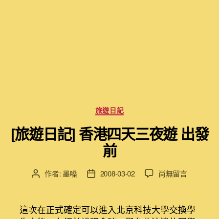
分
旅遊日記
類
[旅遊日記] 香港四天三夜遊 出發
前
在
作者:
墨嗓
2008-03-02
尚無留言
文
文
〈[旅
章
章
遊
作
發
日
者
佈
這次在正式確定可以進入北京科技大學交換學
記]
日