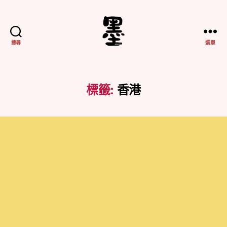
搜尋
選單
不
務
正
業
標籤:
香港
紀
實