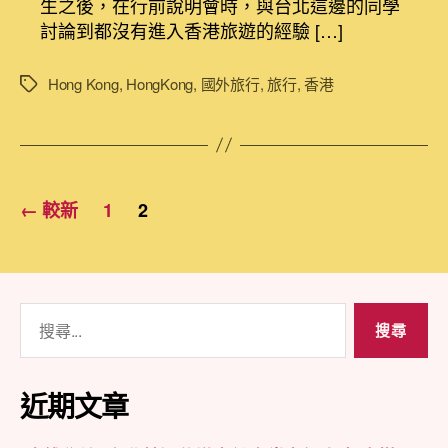
生之後，在行前說明會時，與台北這邊的同學
香
期
討論到都沒有進入香港旅遊的經驗 […]
港
四
天
Hong Kong
,
HongKong
,
國外旅行
,
旅行
,
香港
標
三
籤
夜
遊
出
文
發
←
較新
1
2
前〉
章
中
分
頁
搜
尋
關
鍵
近期文章
字: