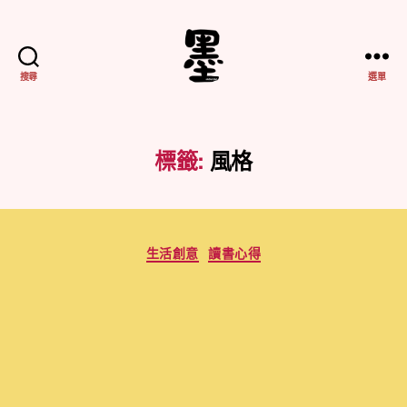
搜尋
選單
不
務
正
業
標籤:
風格
紀
實
分
生活創意
讀書心得
類