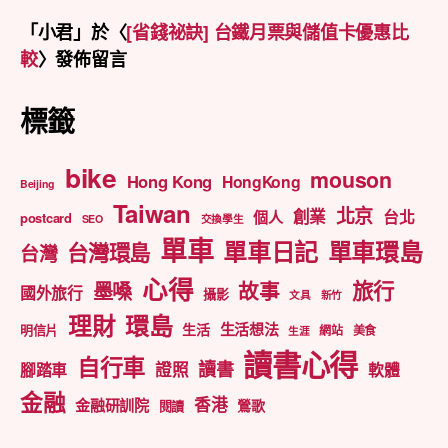
「
小君
」於〈
[省錢祕訣] 台鐵月票與儲值卡優惠比
較
〉發佈留言
標籤
bike
mouson
Hong Kong
HongKong
Beijing
Taiwan
北京
創業
台北
個人
postcard
SEO
交換學生
單車
單車日記
單車環島
台灣環島
台灣
心得
旅行
墨嗓
故事
國外旅行
攝影
文具
新竹
理財
環島
生活想法
生活
明信片
網站
美食
生涯
讀書心得
自行車
讀書
證照
腳踏車
軟體
金融
香港
金融研訓院
鶯歌
閱讀