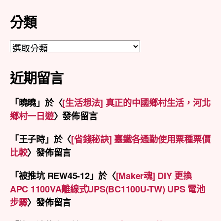
整
分類
分
類
近期留言
「
曉曉
」於〈
[生活想法] 真正的中國鄉村生活，河北
鄉村一日遊
〉發佈留言
「
王子時
」於〈
[省錢秘訣] 臺鐵各通勤使用票種票價
比較
〉發佈留言
「
被推坑 REW45-12
」於〈
[Maker魂] DIY 更換
APC 1100VA離線式UPS(BC1100U-TW) UPS 電池
步驟
〉發佈留言