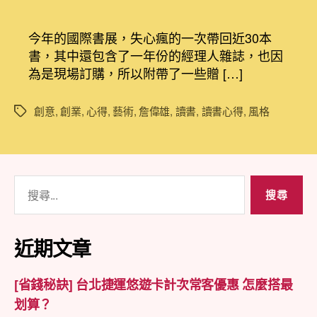
〈[讀
章
章
書
作
發
心
者
佈
今年的國際書展，失心瘋的一次帶回近30本
得]
日
書，其中還包含了一年份的經理人雜誌，也因
詹
期
為是現場訂購，所以附帶了一些贈 […]
偉
雄
風
創意
,
創業
,
心得
,
藝術
,
詹偉雄
,
讀書
,
讀書心得
,
風格
標
格
籤
的
技
術
搜
台
尋
灣
13
關
個
鍵
近期文章
創
字:
意
老
[省錢秘訣] 台北捷運悠遊卡計次常客優惠 怎麼搭最
闆
划算？
的