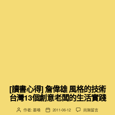
[讀書心得] 詹偉雄 風格的技術
台灣13個創意老闆的生活實踐
在
作者:
墨嗓
2011-06-12
尚無留言
文
文