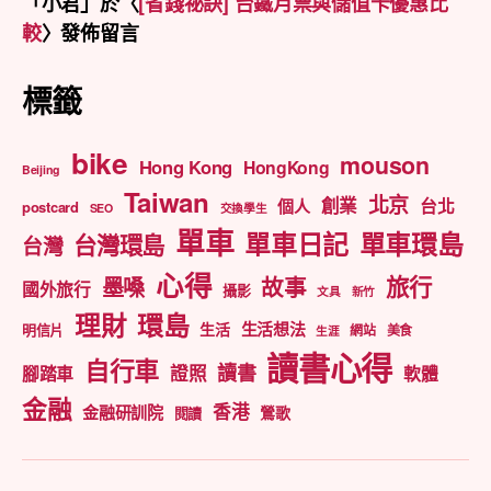
「
小君
」於〈
[省錢祕訣] 台鐵月票與儲值卡優惠比
較
〉發佈留言
標籤
bike
mouson
Hong Kong
HongKong
Beijing
Taiwan
北京
創業
台北
個人
postcard
SEO
交換學生
單車
單車日記
單車環島
台灣環島
台灣
心得
旅行
墨嗓
故事
國外旅行
攝影
文具
新竹
理財
環島
生活想法
生活
明信片
網站
美食
生涯
讀書心得
自行車
讀書
證照
腳踏車
軟體
金融
香港
金融研訓院
鶯歌
閱讀