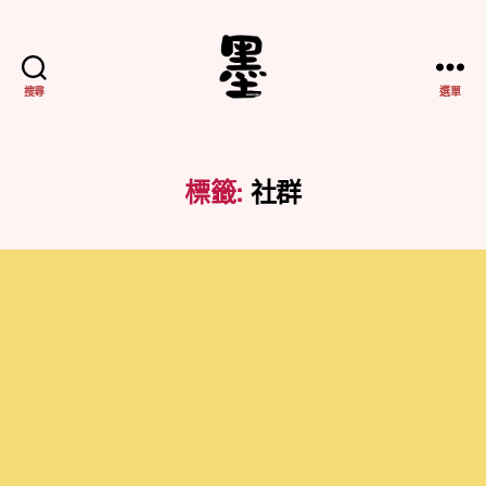
搜尋
選單
不
務
正
業
標籤:
社群
紀
實