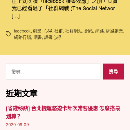
在正式閱讀「facebook 臉書效應」之前，其實
得]
日
我已經看過了「社群網戰 (The Social Networ
Facebook
期
[…]
臉
書
效
facebook
,
創業
,
心得
,
社群
,
社群網站
,
網站
,
網路
,
網路創業
,
標
應
網路行銷
,
讀書
,
讀書心得
籤
從
0
到
7
搜
億
尋
的
串
關
連〉
鍵
近期文章
中
字:
[省錢秘訣] 台北捷運悠遊卡計次常客優惠 怎麼搭最
划算？
2020-06-09