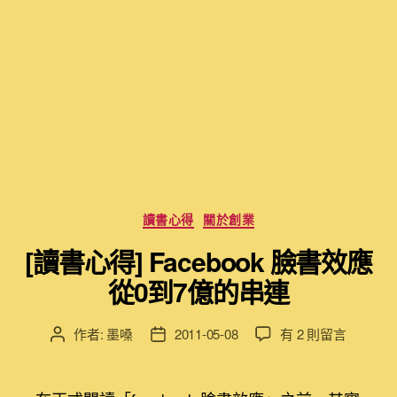
分
讀書心得
關於創業
類
[讀書心得] Facebook 臉書效應
從0到7億的串連
在
作者:
墨嗓
2011-05-08
有 2 則留言
文
文
〈[讀
章
章
書
作
發
心
者
佈