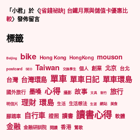
「
小君
」於〈
[省錢祕訣] 台鐵月票與儲值卡優惠比
較
〉發佈留言
標籤
bike
mouson
Hong Kong
HongKong
Beijing
Taiwan
北京
創業
台北
個人
postcard
SEO
交換學生
單車
單車日記
單車環島
台灣環島
台灣
心得
旅行
墨嗓
故事
國外旅行
攝影
文具
新竹
理財
環島
生活想法
生活
明信片
網站
美食
生涯
讀書心得
自行車
讀書
證照
腳踏車
軟體
金融
香港
金融研訓院
鶯歌
閱讀