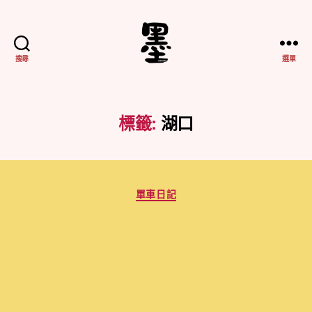
搜尋
選單
不
務
正
業
標籤:
湖口
紀
實
分
單車日記
類