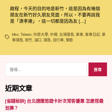
車
作
發
日
者
佈
啟程，今天的目的地是新竹，這是因為有幾個
記]
日
朋友在新竹好久朋友見面，所以，不要再說我
單
期
是「澳孝連」，這一切都是因為友 […]
車
環
島
bike
,
Taiwan
,
中原大學
,
中壢
,
台灣環島
,
單車
,
單車日記
,
單
標
D1
車環島
,
新竹
,
湖口
,
環島
,
自行車
,
鶯歌
籤
鶯
歌
中
壢
搜
新
尋
竹
湖
關
口〉
鍵
近期文章
中
字:
[省錢秘訣] 台北捷運悠遊卡計次常客優惠 怎麼搭最
划算？