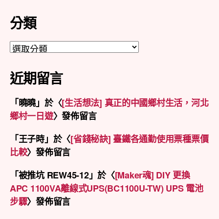
整
分類
分
類
近期留言
「
曉曉
」於〈
[生活想法] 真正的中國鄉村生活，河北
鄉村一日遊
〉發佈留言
「
王子時
」於〈
[省錢秘訣] 臺鐵各通勤使用票種票價
比較
〉發佈留言
「
被推坑 REW45-12
」於〈
[Maker魂] DIY 更換
APC 1100VA離線式UPS(BC1100U-TW) UPS 電池
步驟
〉發佈留言