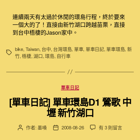
〈[單
章
章
車
作
發
日
者
佈
連續兩天有太過於休閒的環島行程，終於要來
記]
日
一個大的了！直接由新竹湖口跨越苗栗，直接
單
期
到台中梧棲的Jason家中。
車
環
島
bike
,
Taiwan
,
台中
,
台灣環島
,
單車
,
單車日記
,
單車環島
,
新
標
D3
竹
,
梧棲
,
湖口
,
環島
,
自行車
籤
新
竹
湖
口
分
單車日記
到
類
台
[單車日記] 單車環島D1 鶯歌 中
中
壢 新竹湖口
梧
棲〉
中
在
作者:
墨嗓
2008-08-26
有 3 則留言
文
文
〈[單
章
章