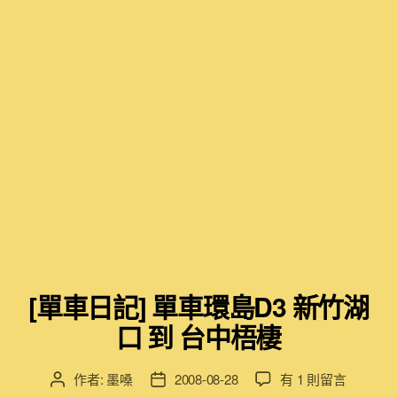
[單車日記] 單車環島D3 新竹湖
口 到 台中梧棲
在
作者:
墨嗓
2008-08-28
有 1 則留言
文
文