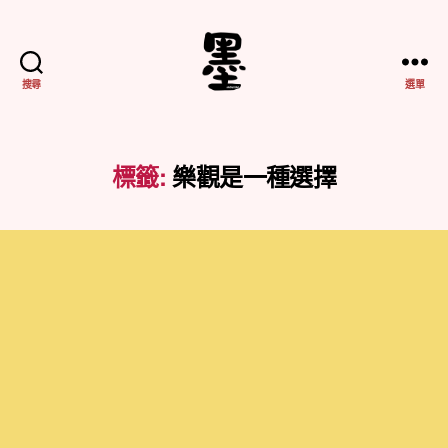
搜尋
選單
不
務
正
業
標籤:
樂觀是一種選擇
紀
實