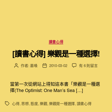
分
讀書心得
類
[讀書心得] 樂觀是一種選擇!
在
作者:
墨嗓
2010-03-02
有 6 則留言
文
文
〈[讀
章
章
書
作
發
心
者
佈
當第一次從網站上得知這本書「樂觀是一種選
得]
日
擇(The Optimist: One Man’s Sea […]
樂
期
觀
心得
,
思想
,
態度
,
樂觀
,
樂觀是一種選擇
,
讀書心得
標
是
籤
一