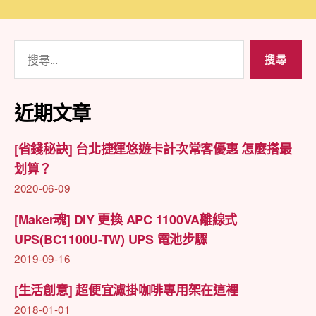
種
選
擇!〉
搜
中
尋
關
鍵
近期文章
字:
[省錢秘訣] 台北捷運悠遊卡計次常客優惠 怎麼搭最
划算？
2020-06-09
[Maker魂] DIY 更換 APC 1100VA離線式
UPS(BC1100U-TW) UPS 電池步驟
2019-09-16
[生活創意] 超便宜濾掛咖啡專用架在這裡
2018-01-01