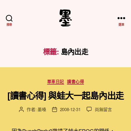
搜尋
選單
不
務
正
業
標籤:
島內出走
紀
實
分
單車日記
讀書心得
類
[讀書心得] 與蛙大一起島內出走
在
作者:
墨嗓
2008-12-31
尚無留言
文
文
〈[讀
章
章
書
作
發
心
者
佈
因為PunchParty9邀請了蛙大FROG的關係，