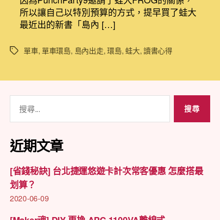
得]
日
所以讓自己以特別預算的方式，提早買了蛙大
與
期
最近出的新書「島內 […]
蛙
大
一
單車
,
單車環島
,
島內出走
,
環島
,
蛙大
,
讀書心得
標
起
籤
島
內
出
搜
走〉
尋
中
關
鍵
近期文章
字:
[省錢秘訣] 台北捷運悠遊卡計次常客優惠 怎麼搭最
划算？
2020-06-09
[Maker魂] DIY 更換 APC 1100VA離線式