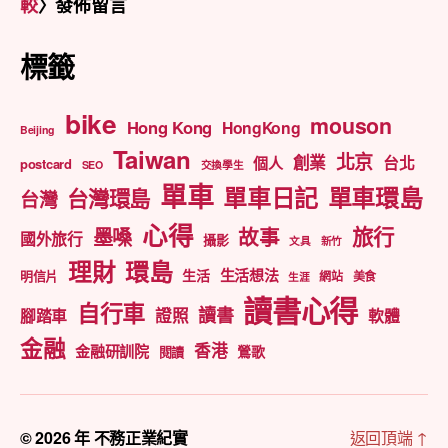
較
〉發佈留言
標籤
bike
mouson
Hong Kong
HongKong
Beijing
Taiwan
北京
創業
台北
個人
postcard
SEO
交換學生
單車
單車日記
單車環島
台灣環島
台灣
心得
旅行
墨嗓
故事
國外旅行
攝影
文具
新竹
理財
環島
生活想法
生活
明信片
網站
美食
生涯
讀書心得
自行車
讀書
證照
腳踏車
軟體
金融
香港
金融研訓院
鶯歌
閱讀
© 2026 年
不務正業紀實
返回頂端
↑