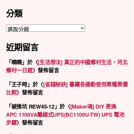
整
分類
分
類
近期留言
「
曉曉
」於〈
[生活想法] 真正的中國鄉村生活，河北
鄉村一日遊
〉發佈留言
「
王子時
」於〈
[省錢秘訣] 臺鐵各通勤使用票種票價
比較
〉發佈留言
「
被推坑 REW45-12
」於〈
[Maker魂] DIY 更換
APC 1100VA離線式UPS(BC1100U-TW) UPS 電池
步驟
〉發佈留言