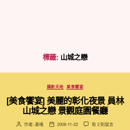
標籤:
山城之戀
分
攝影天地
美食饗宴
類
[美食饗宴] 美麗的彰化夜景 員林
山城之戀 景觀庭園餐廳
在
作者:
墨嗓
2008-11-22
有 2 則留言
文
文