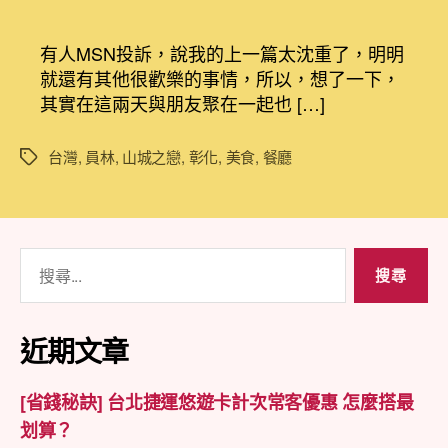
〈[美
章
章
食
作
發
饗
者
佈
有人MSN投訴，說我的上一篇太沈重了，明明
宴]
日
就還有其他很歡樂的事情，所以，想了一下，
美
期
其實在這兩天與朋友聚在一起也 […]
麗
的
彰
台灣
,
員林
,
山城之戀
,
彰化
,
美食
,
餐廳
標
化
籤
夜
景
員
搜
林
尋
山
城
關
之
鍵
近期文章
戀
字:
景
觀
[省錢秘訣] 台北捷運悠遊卡計次常客優惠 怎麼搭最
庭
划算？
園