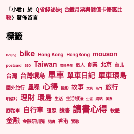
「
小君
」於〈
[省錢祕訣] 台鐵月票與儲值卡優惠比
較
〉發佈留言
標籤
bike
mouson
Hong Kong
HongKong
Beijing
Taiwan
北京
創業
台北
個人
postcard
SEO
交換學生
單車
單車日記
單車環島
台灣環島
台灣
心得
旅行
墨嗓
故事
國外旅行
攝影
文具
新竹
理財
環島
生活想法
生活
明信片
網站
美食
生涯
讀書心得
自行車
讀書
證照
腳踏車
軟體
金融
香港
金融研訓院
鶯歌
閱讀