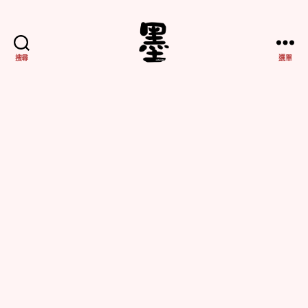
搜尋
選單
不
務
正
業
紀
實