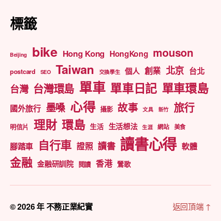
標籤
bike
mouson
Hong Kong
HongKong
Beijing
Taiwan
北京
創業
台北
個人
postcard
SEO
交換學生
單車
單車日記
單車環島
台灣環島
台灣
心得
旅行
墨嗓
故事
國外旅行
攝影
文具
新竹
理財
環島
生活想法
生活
明信片
網站
美食
生涯
讀書心得
自行車
讀書
證照
腳踏車
軟體
金融
香港
金融研訓院
鶯歌
閱讀
© 2026 年
不務正業紀實
返回頂端
↑