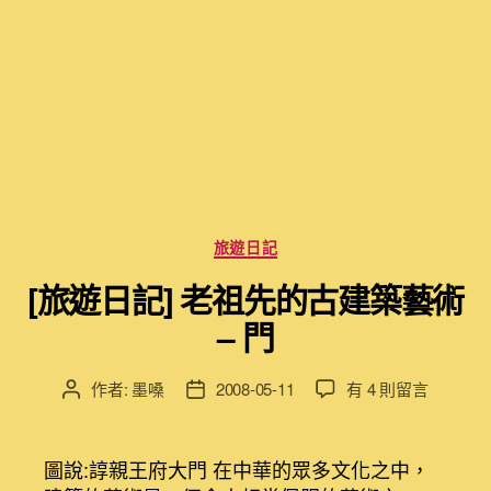
分
旅遊日記
類
[旅遊日記] 老祖先的古建築藝術
– 門
在
作者:
墨嗓
2008-05-11
有 4 則留言
文
文
〈[旅
章
章
遊
作
發
日
者
佈
圖說:諄親王府大門 在中華的眾多文化之中，
記]
日