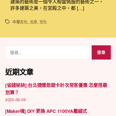
建築的藝術是一個令人相當佩服的藝術之一，
老
期
許多建築之美，在宮殿之中，都 […]
祖
先
的
中華文化
,
北京
,
文化
標
古
籤
建
築
藝
搜
術
尋
–
門〉
關
中
鍵
近期文章
字:
[省錢秘訣] 台北捷運悠遊卡計次常客優惠 怎麼搭最
划算？
2020-06-09
[Maker魂] DIY 更換 APC 1100VA離線式