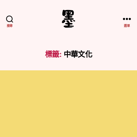
搜尋
選單
不
務
正
業
標籤:
中華文化
紀
實